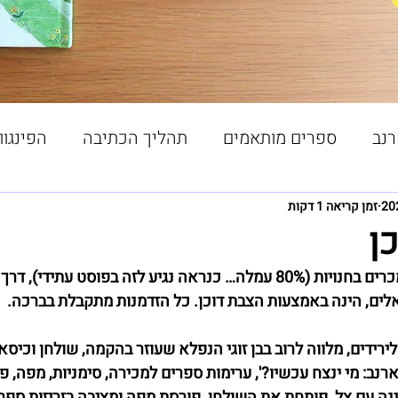
רנב
ספרים מותאמים
תהליך הכתיבה
הפינגוו
ורי הסיפורים
זמן קריאה 1 דקות
ן
כסופרת שספריה לא נמכרים בחנויות (80% עמלה… כנראה נגיע לזה בפוסט ע
לים, הינה באמצעות הצבת דוכן. כל הזדמנות מתקבלת בברכה.
ירידים, מלווה לרוב בבן זוגי הנפלא שעוזר בהקמה, שולחן וכיסא
רנב: מי ינצח עכשיו?', ערימות ספרים למכירה, סימניות, מפה, פי
נה עם צל, פותחת את השולחן, פורסת מפה ומציבה בזריזות ספרי