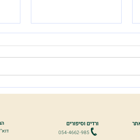
אז מי אנחנו? - מעיין
הצצה 
תר
ורדים וסיפורים
הצ
דוא"ל
054-4662-985