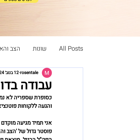
All Posts
שונות
הצב והא
תהליך האיור
הסיפור מאח
rosentale
12 בנוב׳ 2024
עבודה בדוכ
והגעה ללקוחות פוטנציא
אני תמיד מגיעה מוקדם ל
פוסטר גדול של 'הצב והא
הפק"ל הרגיל. מוצאת פי