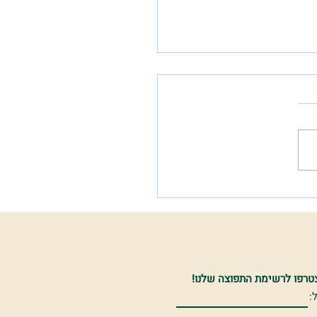
אל 'מאחורי הקלעים'
טרפו לרשימת התפוצה שלנו!
: