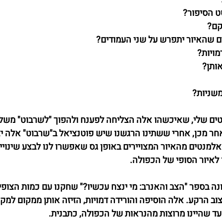
ט הסיפור? 
קם?
שהאיור יתפרש על שני העמודים? 
ויות? 
אותן?
משניות?
טים שלי, שאיכשהו אלה הצליחה לפענח ולהפוך "לשרבוט" משל
חר מכן, אחרי ששתינו הרגשנו שיש פוטנציאל ב"שרבוט" אלה יצר
אלמנטים מהאיור המצויירים באופן גס שאפשרו לנו לבצע שינויי
לאיור הסופי של הכפולה. 
ה בספר "הצב והאנרב: מי ינצח עכשיו?" שחקנו עם כמות הצופים
צוב הרקע. אלה הוסיפה והורידה דמויות, הזיזה אותן ממקום למקו
 עד שהיינו מרוצות מהנראות של הכפולה, כתבנית.