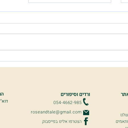
הצצה אל 'מאחורי הקלעים'
תר
ורדים וסיפורים
הצ
דוא"ל
054-4662-985
roseandtale@gmail.com
לנו
תאמים
הצטרפו אלינו בפייסבוק