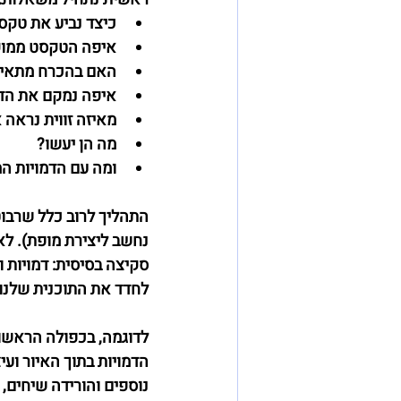
כיצד נביע את טקס
איפה הטקסט ממו
האם בהכרח מתאים 
איפה נמקם את הדמ
מאיזה זווית נראה 
מה הן יעשו?
ומה עם הדמויות ה
התהליך לרוב כלל שרבו
נחשב ליצירת מופת). לא
סקיצה בסיסית: דמויות ו
לחדד את התוכנית שלנו 
לדוגמה, בכפולה הראשונ
הדמויות בתוך האיור ועי
נוספים והורידה שיחים,