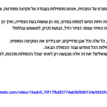
גרנו על התבנית, אנחנו מתחילות בעבודה על סקיצה מפורטת, ש
ה של כפולה 1: איזה חיות הגיעו לצפות במרוץ, מה הן עושות בעת הצפייה, ואיך 
האיור עצמו: כציור רגיל, כבועת זכרון, לטשטש גבולות?
ל עלה וכל אבן מדוייקים, יש בידינו את הסקיצה הסופית. 
חילות הכל מחדש עבור הכפולה הבאה.
ואלים? את זה אלה מבצעת רק לאחר שכל הכפולות מוכנות, לכן
ixstatic.com/video/16adc9_70f17fbd52774ab5bfb80124e9362f