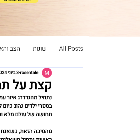
All Posts
שונות
הצב והא
תהליך האיור
הסיפור מאח
rosentale
3 ביוני 2024
קצת על תה
נתחיל מהגדרה: 
איור עמ' 1 + איור עמ' 2 = כפו
בספרי ילדים נהוג כיום 
תחושה של עולם מלא וסו
מהסיבה הזאת, כשאנחנו 
ראשית נתחיל משאלות: 